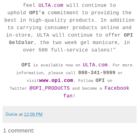
feel
ULTA.com
will continue to
uphold
OPI’s
commitment to providing the
best in high-quality products. In addition
to carrying consumer products online and
in-store, ULTA will continue to offer
OPI
GelColor
, the two week gel manicure, in
over 500 full-service salons!”
OPI
ULTA.com
is available now on
. For more
800-341-9999
information, please call
or
www.opi.com
OPI
visit
. Follow
on
@OPI_PRODUCTS
Facebook
Twitter
and become a
fan
!
Dulcie
at
12:06 PM
1 comment: