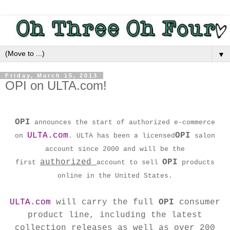
▼
Friday, March 15, 2013
OPI on ULTA.com!
OPI
announces the start of authorized e-commerce
ULTA.com
OPI
on
. ULTA has been a licensed
salon
account since 2000 and will be the
authorized
OPI
first
account to sell
products
online in the United States.
ULTA.com
will carry the full
OPI
consumer
product line, including the latest
collection releases as well as over 200